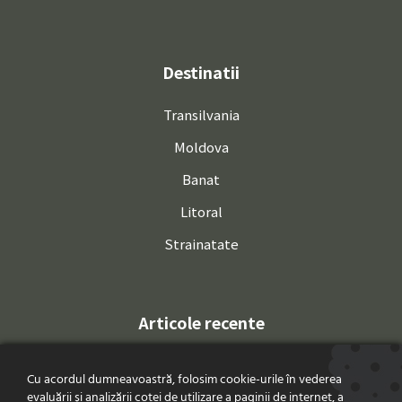
Destinatii
Transilvania
Moldova
Banat
Litoral
Strainatate
Articole recente
Redescopera Romania
Cu acordul dumneavoastră, folosim cookie-urile în vederea
Vacanta cu autorulota si cei
evaluării și analizării cotei de utilizare a paginii de internet, a