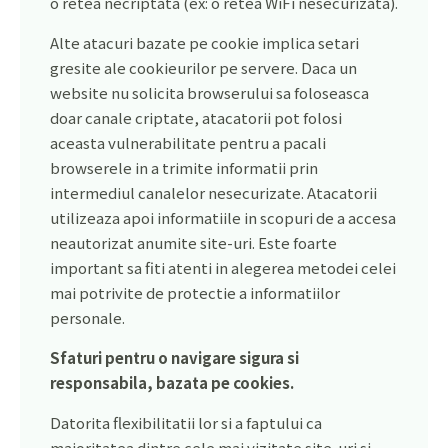
o retea necriptata (ex: o retea WiFi nesecurizata).
Alte atacuri bazate pe cookie implica setari
gresite ale cookieurilor pe servere. Daca un
website nu solicita browserului sa foloseasca
doar canale criptate, atacatorii pot folosi
aceasta vulnerabilitate pentru a pacali
browserele in a trimite informatii prin
intermediul canalelor nesecurizate. Atacatorii
utilizeaza apoi informatiile in scopuri de a accesa
neautorizat anumite site-uri. Este foarte
important sa fiti atenti in alegerea metodei celei
mai potrivite de protectie a informatiilor
personale.
Sfaturi pentru o navigare sigura si
responsabila, bazata pe cookies.
Datorita flexibilitatii lor si a faptului ca
majoritatea dintre cele mai vizitate site-uri si